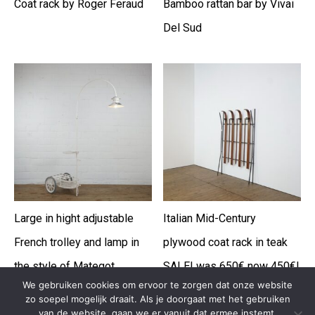
Coat rack by Roger Feraud
Bamboo rattan bar by Vivai
Del Sud
Large in hight adjustable
Italian Mid-Century
French trolley and lamp in
plywood coat rack in teak
the style of Mategot
SALE! was 650€ now 450€!
We gebruiken cookies om ervoor te zorgen dat onze website
zo soepel mogelijk draait. Als je doorgaat met het gebruiken
van de website, gaan we er vanuit dat ermee instemt.