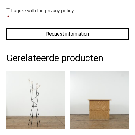
I
I agree with the privacy policy.
agree
*
with
the
privacy
policy.
*
Gerelateerde producten