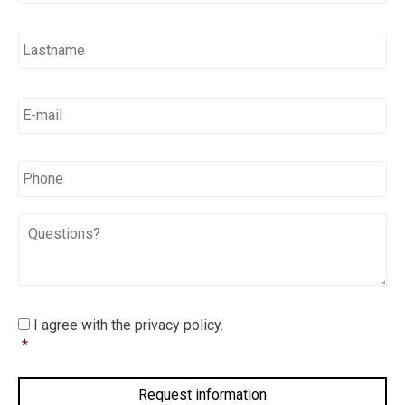
E-
mail
*
*
Phone
Questions?
I
I agree with the privacy policy.
agree
*
with
the
privacy