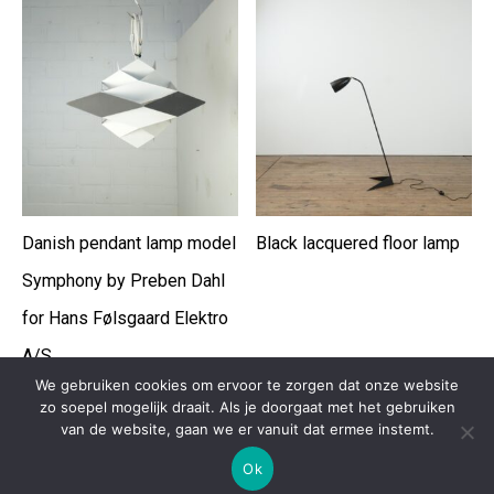
Danish pendant lamp model
Black lacquered floor lamp
Symphony by Preben Dahl
for Hans Følsgaard Elektro
A/S
We gebruiken cookies om ervoor te zorgen dat onze website
zo soepel mogelijk draait. Als je doorgaat met het gebruiken
van de website, gaan we er vanuit dat ermee instemt.
Ok
Copyright 2020 depot09 -
Ontwikkeld door Best4u BVBA