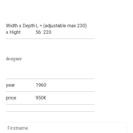
Width x Depth
L = (adjustable max 230)
x Hight
56 220
designer
year
1960
price
950€
Name
*