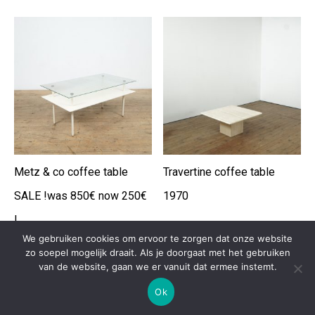
Metz & co coffee table
Travertine coffee table
SALE !was 850€ now 250€
1970
!
We gebruiken cookies om ervoor te zorgen dat onze website
zo soepel mogelijk draait. Als je doorgaat met het gebruiken
van de website, gaan we er vanuit dat ermee instemt.
Ok
Copyright 2020 depot09 -
Ontwikkeld door Best4u BVBA