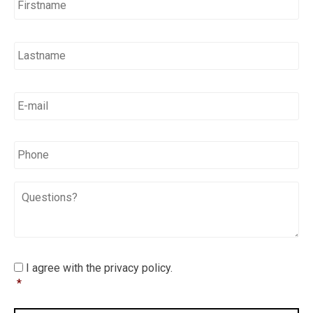
E-
mail
*
*
Phone
Questions?
I
I agree with the privacy policy.
agree
*
with
the