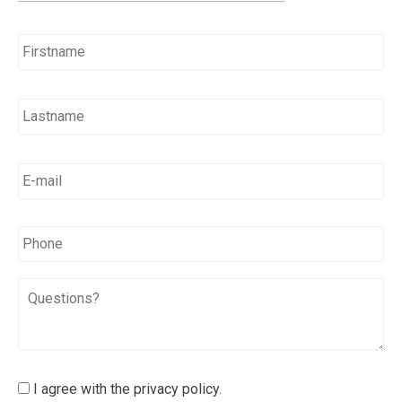
Name
*
E-
mail
*
*
Phone
Questions?
I
I agree with the privacy policy.
agree