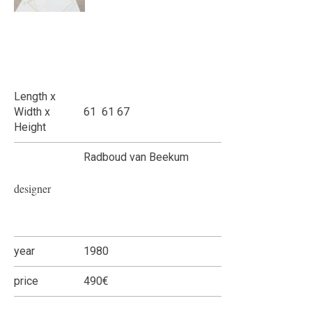
Length x
Width x
61 61 67
Height
Radboud van Beekum
designer
year
1980
price
490€