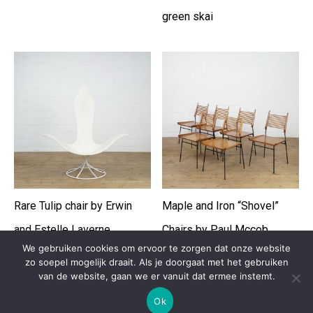
green skai
Rare Tulip chair by Erwin
Maple and Iron “Shovel”
and Estelle Laverne
Chairs by Paul Mccob
We gebruiken cookies om ervoor te zorgen dat onze website
zo soepel mogelijk draait. Als je doorgaat met het gebruiken
van de website, gaan we er vanuit dat ermee instemt.
Ok
Copyright 2020 depot09 -
Ontwikkeld door Best4u BVBA