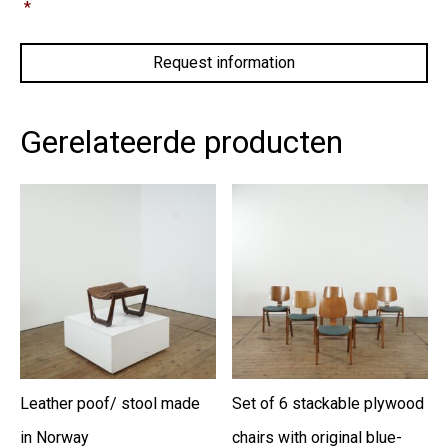
*
with
the
privacy
policy.
*
Gerelateerde producten
Leather poof/ stool made
Set of 6 stackable plywood
in Norway
chairs with original blue-