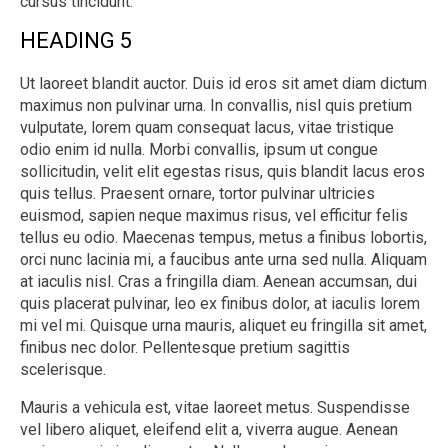
cursus tincidunt.
HEADING 5
Ut laoreet blandit auctor. Duis id eros sit amet diam dictum
maximus non pulvinar urna. In convallis, nisl quis pretium
vulputate, lorem quam consequat lacus, vitae tristique
odio enim id nulla. Morbi convallis, ipsum ut congue
sollicitudin, velit elit egestas risus, quis blandit lacus eros
quis tellus. Praesent ornare, tortor pulvinar ultricies
euismod, sapien neque maximus risus, vel efficitur felis
tellus eu odio. Maecenas tempus, metus a finibus lobortis,
orci nunc lacinia mi, a faucibus ante urna sed nulla. Aliquam
at iaculis nisl. Cras a fringilla diam. Aenean accumsan, dui
quis placerat pulvinar, leo ex finibus dolor, at iaculis lorem
mi vel mi. Quisque urna mauris, aliquet eu fringilla sit amet,
finibus nec dolor. Pellentesque pretium sagittis
scelerisque.
Mauris a vehicula est, vitae laoreet metus. Suspendisse
vel libero aliquet, eleifend elit a, viverra augue. Aenean