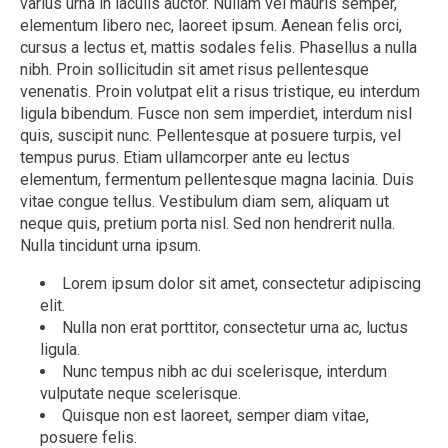
varius urna in iaculis auctor. Nullam vel mauris semper,
elementum libero nec, laoreet ipsum. Aenean felis orci,
cursus a lectus et, mattis sodales felis. Phasellus a nulla
nibh. Proin sollicitudin sit amet risus pellentesque
venenatis. Proin volutpat elit a risus tristique, eu interdum
ligula bibendum. Fusce non sem imperdiet, interdum nisl
quis, suscipit nunc. Pellentesque at posuere turpis, vel
tempus purus. Etiam ullamcorper ante eu lectus
elementum, fermentum pellentesque magna lacinia. Duis
vitae congue tellus. Vestibulum diam sem, aliquam ut
neque quis, pretium porta nisl. Sed non hendrerit nulla.
Nulla tincidunt urna ipsum.
Lorem ipsum dolor sit amet, consectetur adipiscing
elit.
Nulla non erat porttitor, consectetur urna ac, luctus
ligula.
Nunc tempus nibh ac dui scelerisque, interdum
vulputate neque scelerisque.
Quisque non est laoreet, semper diam vitae,
posuere felis.